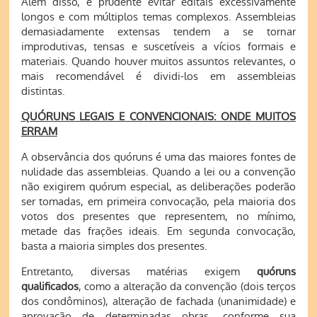
Além disso, é prudente evitar editais excessivamente
longos e com múltiplos temas complexos. Assembleias
demasiadamente extensas tendem a se tornar
improdutivas, tensas e suscetíveis a vícios formais e
materiais. Quando houver muitos assuntos relevantes, o
mais recomendável é dividi-los em assembleias
distintas.
QUÓRUNS LEGAIS E CONVENCIONAIS: ONDE MUITOS
ERRAM
A observância dos quóruns é uma das maiores fontes de
nulidade das assembleias. Quando a lei ou a convenção
não exigirem quórum especial, as deliberações poderão
ser tomadas, em primeira convocação, pela maioria dos
votos dos presentes que representem, no mínimo,
metade das frações ideais. Em segunda convocação,
basta a maioria simples dos presentes.
Entretanto, diversas matérias exigem
quóruns
qualificados
, como a alteração da convenção (dois terços
dos condôminos), alteração de fachada (unanimidade) e
aprovação de determinadas obras, conforme sua