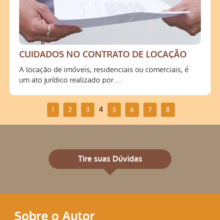
CUIDADOS NO CONTRATO DE LOCAÇÃO
A locação de imóveis, residenciais ou comerciais, é
um ato jurídico realizado por ...
4
1
2
3
5
6
7
8
Tire suas Dúvidas
Sobre o Autor